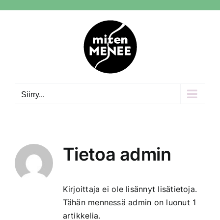
Skip
to
content
Siirry...
Tietoa
admin
Kirjoittaja ei ole lisännyt lisätietoja.
Tähän mennessä admin on luonut 1
artikkelia.