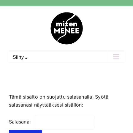
Skip
to
content
Siirry...
Tämä sisältö on suojattu salasanalla. Syötä
salasanasi näyttääksesi sisällön:
Salasana: